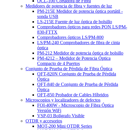
OCL-100 Cortadora de Fibra
Medidores de potencia de fibra y fuentes de luz
PM-215E Medidor de potencia óptica portátil -
sonda USB
LS-215E Fuente de luz óptica de bolsillo
Comprobadores ópticos para redes PON LS/PM-
830-FTTX
Comprobadores ópticos LS/PM-800
LS/PM-240 Comprobadores de fibra de cinta
óptica
PM-212 Medidor de potencia óptica de bolsillo
PM-4212 – Medidor de Potencia Óptica
Compacto de 4 Puertos
Conjunto de Prueba de Pérdida de Fibra Óptica
OFT-820N Conjunto de Prueba de Pérdida
Óptica
OFT-840 de Conjunto de Prueba de Pérdida
Óptica
OFT-850 Probador de Cables Híbridos
Microscopios y localizadores de defectos
FOI-400W - Microscopio de Fibra Óptica
Versión WiFi
VSP-03 Bolígrafo Visible
OTDR y accesorios
MOT-200 Mini OTDR Series