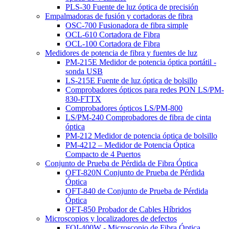
PLS-30 Fuente de luz óptica de precisión
Empalmadoras de fusión y cortadoras de fibra
OSC-700 Fusionadora de fibra simple
OCL-610 Cortadora de Fibra
OCL-100 Cortadora de Fibra
Medidores de potencia de fibra y fuentes de luz
PM-215E Medidor de potencia óptica portátil -
sonda USB
LS-215E Fuente de luz óptica de bolsillo
Comprobadores ópticos para redes PON LS/PM-
830-FTTX
Comprobadores ópticos LS/PM-800
LS/PM-240 Comprobadores de fibra de cinta
óptica
PM-212 Medidor de potencia óptica de bolsillo
PM-4212 – Medidor de Potencia Óptica
Compacto de 4 Puertos
Conjunto de Prueba de Pérdida de Fibra Óptica
OFT-820N Conjunto de Prueba de Pérdida
Óptica
OFT-840 de Conjunto de Prueba de Pérdida
Óptica
OFT-850 Probador de Cables Híbridos
Microscopios y localizadores de defectos
FOI-400W - Microscopio de Fibra Óptica