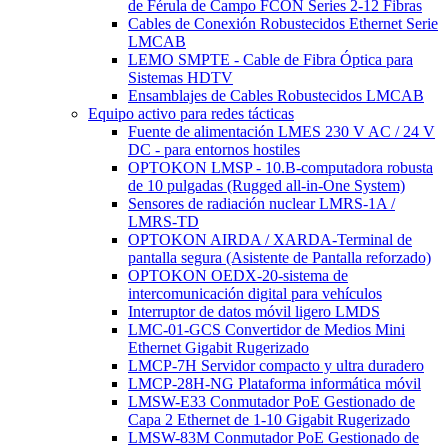
de Férula de Campo FCON Series 2-12 Fibras
Cables de Conexión Robustecidos Ethernet Serie
LMCAB
LEMO SMPTE - Cable de Fibra Óptica para
Sistemas HDTV
Ensamblajes de Cables Robustecidos LMCAB
Equipo activo para redes tácticas
Fuente de alimentación LMES 230 V AC / 24 V
DC - para entornos hostiles
OPTOKON LMSP - 10.B-computadora robusta
de 10 pulgadas (Rugged all-in-One System)
Sensores de radiación nuclear LMRS-1A /
LMRS-TD
OPTOKON AIRDA / XARDA-Terminal de
pantalla segura (Asistente de Pantalla reforzado)
OPTOKON OEDX-20-sistema de
intercomunicación digital para vehículos
Interruptor de datos móvil ligero LMDS
LMC-01-GCS Convertidor de Medios Mini
Ethernet Gigabit Rugerizado
LMCP-7H Servidor compacto y ultra duradero
LMCP-28H-NG Plataforma informática móvil
LMSW-E33 Conmutador PoE Gestionado de
Capa 2 Ethernet de 1-10 Gigabit Rugerizado
LMSW-83M Conmutador PoE Gestionado de