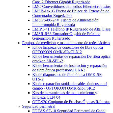
Capa 2 Ethernet Gigabit Rugerizado
LMC Convertidores de medios Ethernet robustos
LMSB-14-1G Puerta de Enlace de Extensión de
Conmutador Rugerizado
LMUPS-80-24V Fuente de Alimentación
Ininterrumpida Rugerizada
LMIPT-41 Teléfono IP Rugerizado de Alta Clase
LMSR-R63 Enrutador Gigabit de Próxima
Generación Rugerizado
Equipos de medición y mantenimiento de redes tácticas
Kit de limpieza de conectores de fibra óptica
OPTOKON OMK-SR-CLN.2
Kit de herramientas de reparación De fibra óptica
optokon SR-SPL-2
Kit de herramientas de instalación y reparación
de fibra óptica profesional UNI-2
Kit de diagnóstico de fibra óptica OMK-SR
OTS-2
Kit de reparación rápida de cables ópticos en el
campo - OPTOKON OMK-SR-FSK.2
Kits de herramientas de mantenimiento y
limpieza CLN-04
OFT-920 Conjunto de Pruebas Ópticas Robustas
Seguridad perimetral
FOTAS SF-10 Seguridad Perimetral de Canal