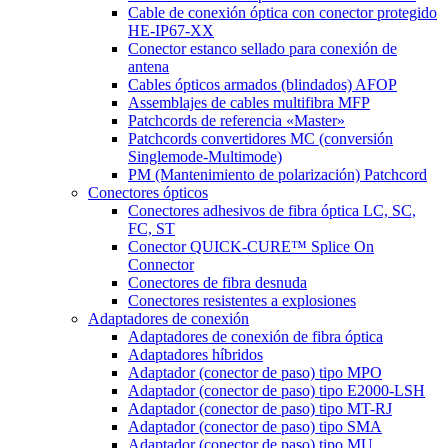
Cable de conexión óptica con conector protegido
HE-IP67-XX
Conector estanco sellado para conexión de
antena
Cables ópticos armados (blindados) AFOP
Assemblajes de cables multifibra MFP
Patchcords de referencia «Master»
Patchcords convertidores MC (conversión
Singlemode-Multimode)
PM (Mantenimiento de polarización) Patchcord
Conectores ópticos
Conectores adhesivos de fibra óptica LC, SC,
FC, ST
Conector QUICK-CURE™ Splice On
Connector
Conectores de fibra desnuda
Conectores resistentes a explosiones
Adaptadores de conexión
Adaptadores de conexión de fibra óptica
Adaptadores híbridos
Adaptador (conector de paso) tipo MPO
Adaptador (conector de paso) tipo E2000-LSH
Adaptador (conector de paso) tipo MT-RJ
Adaptador (conector de paso) tipo SMA
Adaptador (conector de paso) tipo MU