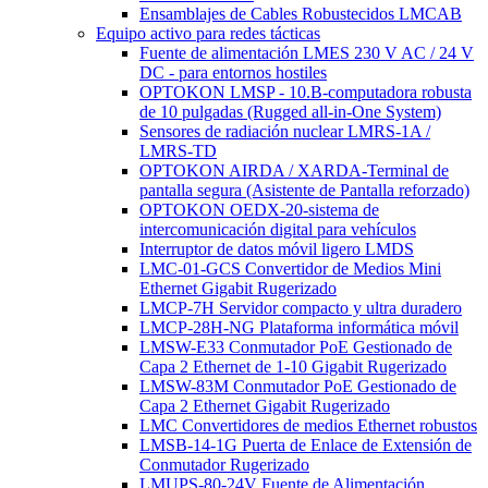
Ensamblajes de Cables Robustecidos LMCAB
Equipo activo para redes tácticas
Fuente de alimentación LMES 230 V AC / 24 V
DC - para entornos hostiles
OPTOKON LMSP - 10.B-computadora robusta
de 10 pulgadas (Rugged all-in-One System)
Sensores de radiación nuclear LMRS-1A /
LMRS-TD
OPTOKON AIRDA / XARDA-Terminal de
pantalla segura (Asistente de Pantalla reforzado)
OPTOKON OEDX-20-sistema de
intercomunicación digital para vehículos
Interruptor de datos móvil ligero LMDS
LMC-01-GCS Convertidor de Medios Mini
Ethernet Gigabit Rugerizado
LMCP-7H Servidor compacto y ultra duradero
LMCP-28H-NG Plataforma informática móvil
LMSW-E33 Conmutador PoE Gestionado de
Capa 2 Ethernet de 1-10 Gigabit Rugerizado
LMSW-83M Conmutador PoE Gestionado de
Capa 2 Ethernet Gigabit Rugerizado
LMC Convertidores de medios Ethernet robustos
LMSB-14-1G Puerta de Enlace de Extensión de
Conmutador Rugerizado
LMUPS-80-24V Fuente de Alimentación