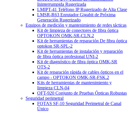
Ininterrumpida Rugerizada
LMIPT-41 Teléfono IP Rugerizado de Alta Clase
LMSR-R63 Enrutador Gigabit de Próxima
Generación Rugerizado
Equipos de medición y mantenimiento de redes tácticas
Kit de limpieza de conectores de fibra óptica
OPTOKON OMK-SR-CLN.2
Kit de herramientas de reparación De fibra óptica
optokon SR-SPL-2
Kit de herramientas de instalación y reparación
de fibra óptica profesional UNI-2
Kit de diagnóstico de fibra óptica OMK-SR
OTS-2
Kit de reparación rápida de cables ópticos en el
campo - OPTOKON OMK-SR-FSK.2
Kits de herramientas de mantenimiento y
limpieza CLN-04
OFT-920 Conjunto de Pruebas Ópticas Robustas
Seguridad perimetral
FOTAS SF-10 Seguridad Perimetral de Canal
Único