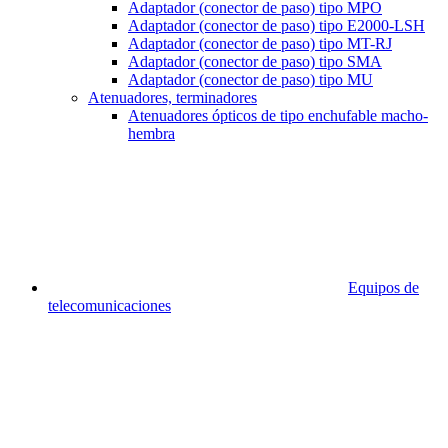
Adaptador (conector de paso) tipo MPO
Adaptador (conector de paso) tipo E2000-LSH
Adaptador (conector de paso) tipo MT-RJ
Adaptador (conector de paso) tipo SMA
Adaptador (conector de paso) tipo MU
Atenuadores, terminadores
Atenuadores ópticos de tipo enchufable macho-
hembra
Equipos de
telecomunicaciones