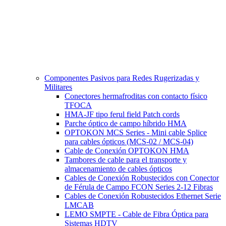
Componentes Pasivos para Redes Rugerizadas y
Militares
Conectores hermafroditas con contacto físico
TFOCA
HMA-JF tipo ferul field Patch cords
Parche óptico de campo híbrido HMA
OPTOKON MCS Series - Mini cable Splice
para cables ópticos (MCS-02 / MCS-04)
Cable de Conexión OPTOKON HMA
Tambores de cable para el transporte y
almacenamiento de cables ópticos
Cables de Conexión Robustecidos con Conector
de Férula de Campo FCON Series 2-12 Fibras
Cables de Conexión Robustecidos Ethernet Serie
LMCAB
LEMO SMPTE - Cable de Fibra Óptica para
Sistemas HDTV